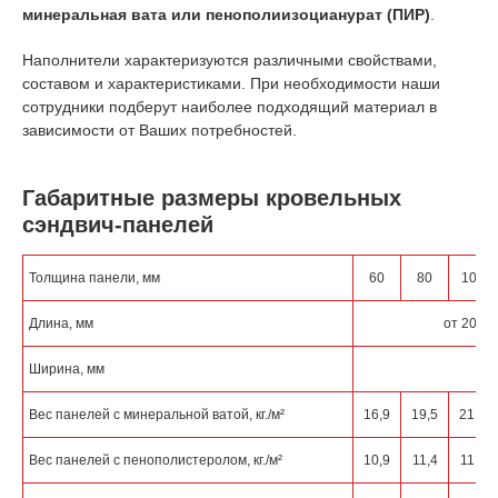
минеральная вата или пенополиизоцианурат (ПИР)
.
Наполнители характеризуются различными свойствами,
составом и характеристиками. При необходимости наши
сотрудники подберут наиболее подходящий материал в
зависимости от Ваших потребностей.
Габаритные размеры кровельных
сэндвич-панелей
Толщина панели, мм
60
80
100
Длина, мм
от 2000 
Ширина, мм
1
Вес панелей с минеральной ватой, кг./м²
16,9
19,5
21,9
Вес панелей с пенополистеролом, кг./м²
10,9
11,4
11,9