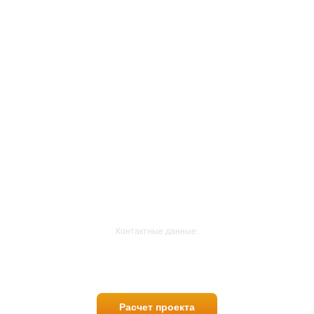
О нас
Продукция ЛЗСП
Сэндвич-панели
Сервис
Услуги для клиентов
ЛЗСП pro
Для профессионалов
Контактные данные:
8 800-700-87-70
Расчет проекта