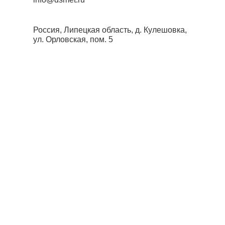
Россия, Липецкая область, д. Кулешовка,
ул. Орловская, пом. 5
О производстве
О нас
Продукция ЛЗСП
Сэндвич-панели
Сервис
Услуги для клиентов
ЛЗСП pro