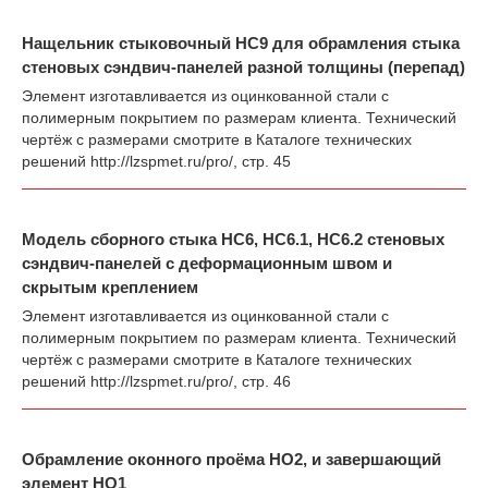
Нащельник стыковочный НС9 для обрамления стыка
стеновых сэндвич-панелей разной толщины (перепад)
Элемент изготавливается из оцинкованной стали с
полимерным покрытием по размерам клиента. Технический
чертёж с размерами смотрите в Каталоге технических
решений
http://lzspmet.ru/pro/
, стр. 45
Модель сборного стыка НС6, НС6.1, НС6.2 стеновых
сэндвич-панелей с деформационным швом и
скрытым креплением
Элемент изготавливается из оцинкованной стали с
полимерным покрытием по размерам клиента. Технический
чертёж с размерами смотрите в Каталоге технических
решений
http://lzspmet.ru/pro/
, стр. 46
Обрамление оконного проёма НО2, и завершающий
элемент НО1