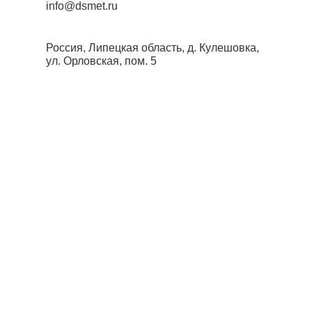
info@dsmet.ru
Россия, Липецкая область, д. Кулешовка,
ул. Орловская, пом. 5
О производстве
О нас
Продукция ЛЗСП
Сэндвич-панели
Сервис
Услуги для клиентов